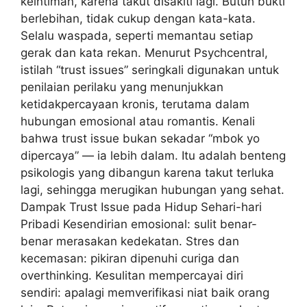
keintiman, karena takut disakiti lagi. Butuh bukti
berlebihan, tidak cukup dengan kata-kata.
Selalu waspada, seperti memantau setiap
gerak dan kata rekan. Menurut Psychcentral,
istilah “trust issues” seringkali digunakan untuk
penilaian perilaku yang menunjukkan
ketidakpercayaan kronis, terutama dalam
hubungan emosional atau romantis. Kenali
bahwa trust issue bukan sekadar “mbok yo
dipercaya” — ia lebih dalam. Itu adalah benteng
psikologis yang dibangun karena takut terluka
lagi, sehingga merugikan hubungan yang sehat.
Dampak Trust Issue pada Hidup Sehari-hari
Pribadi Kesendirian emosional: sulit benar-
benar merasakan kedekatan. Stres dan
kecemasan: pikiran dipenuhi curiga dan
overthinking. Kesulitan mempercayai diri
sendiri: apalagi memverifikasi niat baik orang