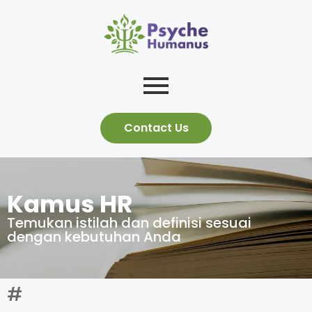
Contact Us
Kamus HR
Temukan istilah dan definisi sesuai
dengan kebutuhan Anda
#