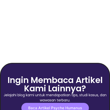
Apa Itu PKWT? Arti, Hak, dan
Perbedaannya dengan PKWTT
April 26, 2026
/
No Comments
Apa Itu PKWT? Arti, Hak, dan Perbedaannya dengan
PKWTT Muhammad Nur Khabibulloh April 26, 2026 Dalam
dunia kerja, istilah kontrak...
Read More
Ingin Membaca Artikel
Kami Lainnya?
Jelajahi blog kami untuk mendapatkan tips, studi kasus, dan
wawasan terbaru.
Baca Artikel Psyche Humanus