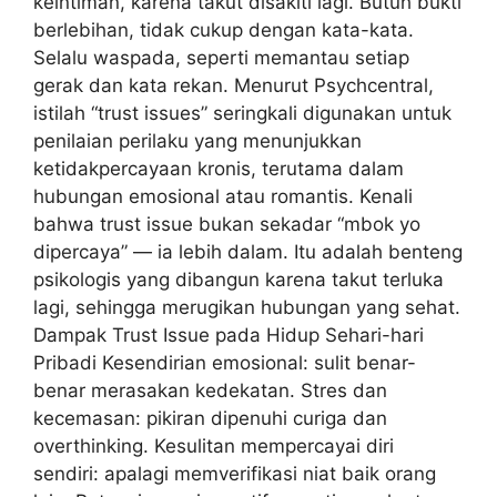
keintiman, karena takut disakiti lagi. Butuh bukti
berlebihan, tidak cukup dengan kata-kata.
Selalu waspada, seperti memantau setiap
gerak dan kata rekan. Menurut Psychcentral,
istilah “trust issues” seringkali digunakan untuk
penilaian perilaku yang menunjukkan
ketidakpercayaan kronis, terutama dalam
hubungan emosional atau romantis. Kenali
bahwa trust issue bukan sekadar “mbok yo
dipercaya” — ia lebih dalam. Itu adalah benteng
psikologis yang dibangun karena takut terluka
lagi, sehingga merugikan hubungan yang sehat.
Dampak Trust Issue pada Hidup Sehari-hari
Pribadi Kesendirian emosional: sulit benar-
benar merasakan kedekatan. Stres dan
kecemasan: pikiran dipenuhi curiga dan
overthinking. Kesulitan mempercayai diri
sendiri: apalagi memverifikasi niat baik orang