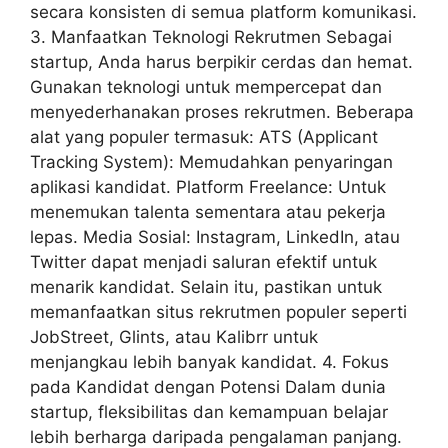
secara konsisten di semua platform komunikasi.
3. Manfaatkan Teknologi Rekrutmen Sebagai
startup, Anda harus berpikir cerdas dan hemat.
Gunakan teknologi untuk mempercepat dan
menyederhanakan proses rekrutmen. Beberapa
alat yang populer termasuk: ATS (Applicant
Tracking System): Memudahkan penyaringan
aplikasi kandidat. Platform Freelance: Untuk
menemukan talenta sementara atau pekerja
lepas. Media Sosial: Instagram, LinkedIn, atau
Twitter dapat menjadi saluran efektif untuk
menarik kandidat. Selain itu, pastikan untuk
memanfaatkan situs rekrutmen populer seperti
JobStreet, Glints, atau Kalibrr untuk
menjangkau lebih banyak kandidat. 4. Fokus
pada Kandidat dengan Potensi Dalam dunia
startup, fleksibilitas dan kemampuan belajar
lebih berharga daripada pengalaman panjang.