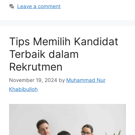
Leave a comment
Tips Memilih Kandidat
Terbaik dalam
Rekrutmen
November 19, 2024
by
Muhammad Nur
Khabibulloh