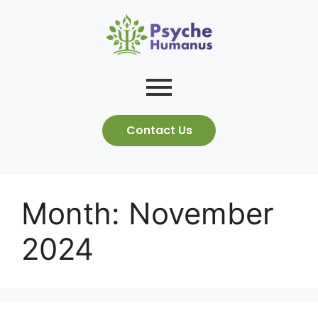
Contact Us
Month:
November
2024