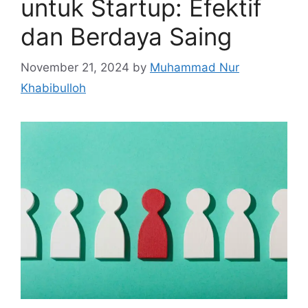
untuk Startup: Efektif
dan Berdaya Saing
November 21, 2024
by
Muhammad Nur
Khabibulloh