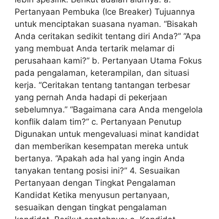
Pertanyaan Pembuka (Ice Breaker) Tujuannya
untuk menciptakan suasana nyaman. “Bisakah
Anda ceritakan sedikit tentang diri Anda?” “Apa
yang membuat Anda tertarik melamar di
perusahaan kami?” b. Pertanyaan Utama Fokus
pada pengalaman, keterampilan, dan situasi
kerja. “Ceritakan tentang tantangan terbesar
yang pernah Anda hadapi di pekerjaan
sebelumnya.” “Bagaimana cara Anda mengelola
konflik dalam tim?” c. Pertanyaan Penutup
Digunakan untuk mengevaluasi minat kandidat
dan memberikan kesempatan mereka untuk
bertanya. “Apakah ada hal yang ingin Anda
tanyakan tentang posisi ini?” 4. Sesuaikan
Pertanyaan dengan Tingkat Pengalaman
Kandidat Ketika menyusun pertanyaan,
sesuaikan dengan tingkat pengalaman