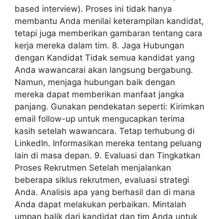
based interview). Proses ini tidak hanya
membantu Anda menilai keterampilan kandidat,
tetapi juga memberikan gambaran tentang cara
kerja mereka dalam tim. 8. Jaga Hubungan
dengan Kandidat Tidak semua kandidat yang
Anda wawancarai akan langsung bergabung.
Namun, menjaga hubungan baik dengan
mereka dapat memberikan manfaat jangka
panjang. Gunakan pendekatan seperti: Kirimkan
email follow-up untuk mengucapkan terima
kasih setelah wawancara. Tetap terhubung di
LinkedIn. Informasikan mereka tentang peluang
lain di masa depan. 9. Evaluasi dan Tingkatkan
Proses Rekrutmen Setelah menjalankan
beberapa siklus rekrutmen, evaluasi strategi
Anda. Analisis apa yang berhasil dan di mana
Anda dapat melakukan perbaikan. Mintalah
umpan balik dari kandidat dan tim Anda untuk