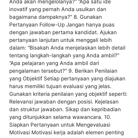
Anda akan mengelolanya?” “Apa satu ide
inovatif yang pernah Anda usulkan dan
bagaimana dampaknya?” 8. Gunakan
Pertanyaan Follow-Up Jangan hanya puas
dengan jawaban pertama kandidat. Ajukan
pertanyaan lanjutan untuk menggali lebih
dalam: “Bisakah Anda menjelaskan lebih detail
tentang langkah-langkah yang Anda ambil?”
“Apa pelajaran yang Anda ambil dari
pengalaman tersebut?” 9. Berikan Penilaian
yang Objektif Setiap pertanyaan yang diajukan
harus memiliki tujuan evaluasi yang jelas.
Gunakan kriteria penilaian yang objektif seperti:
Relevansi jawaban dengan posisi. Kejelasan
dan struktur jawaban. Sikap dan kepribadian
yang ditunjukkan selama wawancara. 10.
Siapkan Pertanyaan untuk Mengevaluasi
Motivasi Motivasi kerja adalah elemen penting