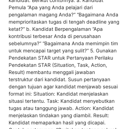
kandidat. Berikut contohnya: a. Kandidat
Pemula “Apa yang Anda pelajari dari
pengalaman magang Anda?” “Bagaimana Anda
memprioritaskan tugas di tengah deadline yang
ketat?” b. Kandidat Berpengalaman “Apa
kontribusi terbesar Anda di perusahaan
sebelumnya?” “Bagaimana Anda memimpin tim
untuk mencapai target yang sulit?” 5. Gunakan
Pendekatan STAR untuk Pertanyaan Perilaku
Pendekatan STAR (Situation, Task, Action,
Result) membantu menggali jawaban
terstruktur dari kandidat. Susun pertanyaan
dengan tujuan agar kandidat menjawab sesuai
format ini: Situation: Kandidat menjelaskan
situasi tertentu. Task: Kandidat menyebutkan
tugas atau tanggung jawab. Action: Kandidat
menjelaskan tindakan yang diambil. Result:
Kandidat memaparkan hasil yang dicapai.