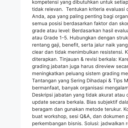
kompetensi yang dibutuhkan untuk setiap p
tidak relevan. Tentukan kriteria evaluasi
Anda, apa yang paling penting bagi organ
semua posisi berdasarkan faktor dan sk
grade atau level: Berdasarkan hasil evalu
atau Grade 1-5. Hubungkan dengan strukt
rentang gaji, benefit, serta jalur naik ya
clear dan tidak menimbulkan resistensi
diterapkan. Tinjauan & revisi berkala: Ka
grading jabatan juga harus direview seca
meningkatkan peluang sistem grading menj
Tantangan yang Sering Dihadapi & Tips 
bermanfaat, banyak organisasi mengalami
Deskripsi jabatan yang tidak akurat atau 
update secara berkala. Bias subjektif dala
beragam dan gunakan metode terukur. Ko
buat workshop, sesi Q&A, dan dokumen pen
perkembangan bisnis. Solusi: jadwalkan r