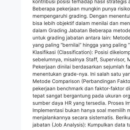
kontribusi posisi terhadap hasil strategis
Beberapa pekerjaan mungkin punya risiko ti
mempengaruhi grading. Dengan menentukan
bisa lebih objektif dalam menilai dan
dalam Grading Jabatan Beberapa metode 
untuk grading jabatan antara lain: Metode
yang paling “bernilai” hingga yang paling
Klasifikasi (Classification): Posisi dikel
sebelumnya, misalnya Staff, Supervisor, 
Pekerjaan dinilai berdasarkan sejumlah fa
menentukan grade-nya. Ini salah satu yan
Metode Comparison (Perbandingan Faktor
pekerjaan benchmark dan faktor-faktor di
tepat sangat bergantung pada ukuran orga
sumber daya HR yang tersedia. Proses Im
Implementasi bukan hanya soal memilih 
menjalankannya secara sistematis. Beriku
jabatan (Job Analysis): Kumpulkan data 