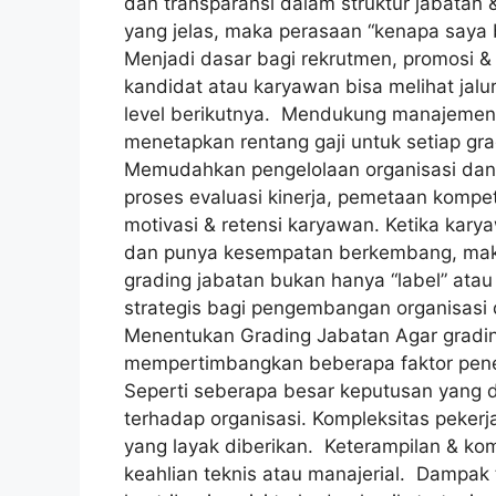
dan transparansi dalam struktur jabatan 
yang jelas, maka perasaan “kenapa saya 
Menjadi dasar bagi rekrutmen, promosi &
kandidat atau karyawan bisa melihat jalu
level berikutnya. Mendukung manajemen 
menetapkan rentang gaji untuk setiap gr
Memudahkan pengelolaan organisasi dan 
proses evaluasi kinerja, pemetaan kompe
motivasi & retensi karyawan. Ketika kary
dan punya kesempatan berkembang, maka 
grading jabatan bukan hanya “label” atau 
strategis bagi pengembangan organisasi 
Menentukan Grading Jabatan Agar grading 
mempertimbangkan beberapa faktor pene
Seperti seberapa besar keputusan yang d
terhadap organisasi. Kompleksitas pekerj
yang layak diberikan. Keterampilan & ko
keahlian teknis atau manajerial. Dampak 