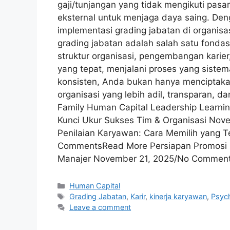
gaji/tunjangan yang tidak mengikuti pasar
eksternal untuk menjaga daya saing. Den
implementasi grading jabatan di organisa
grading jabatan adalah salah satu fonda
struktur organisasi, pengembangan kari
yang tepat, menjalani proses yang sistem
konsisten, Anda bukan hanya menciptakan 
organisasi yang lebih adil, transparan, da
Family Human Capital Leadership Learnin
Kunci Ukur Sukses Tim & Organisasi N
Penilaian Karyawan: Cara Memilih yang 
CommentsRead More Persiapan Promosi K
Manajer November 21, 2025/No Comment
Human Capital
Grading Jabatan
,
Karir
,
kinerja karyawan
,
Psyc
Leave a comment