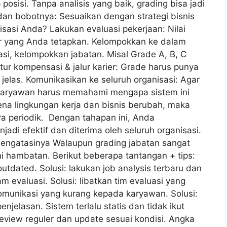
osisi. Tanpa analisis yang baik, grading bisa jadi
 dan bobotnya: Sesuaikan dengan strategi bisnis
isasi Anda? Lakukan evaluasi pekerjaan: Nilai
or yang Anda tetapkan. Kelompokkan ke dalam
asi, kelompokkan jabatan. Misal Grade A, B, C
ur kompensasi & jalur karier: Grade harus punya
ng jelas. Komunikasikan ke seluruh organisasi: Agar
. Karyawan harus memahami mengapa sistem ini
rena lingkungan kerja dan bisnis berubah, maka
ra periodik. Dengan tahapan ini, Anda
adi efektif dan diterima oleh seluruh organisasi.
Mengatasinya Walaupun grading jabatan sangat
 hambatan. Berikut beberapa tantangan + tips:
outdated. Solusi: lakukan job analysis terbaru dan
m evaluasi. Solusi: libatkan tim evaluasi yang
munikasi yang kurang kepada karyawan. Solusi:
jelasan. Sistem terlalu statis dan tidak ikut
eview reguler dan update sesuai kondisi. Angka