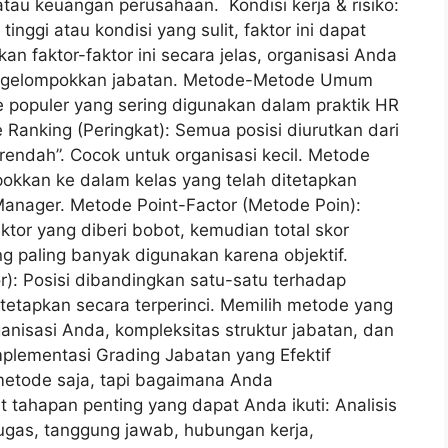
 atau keuangan perusahaan. Kondisi kerja & risiko:
nggi atau kondisi yang sulit, faktor ini dapat
 faktor-faktor ini secara jelas, organisasi Anda
 mengelompokkan jabatan. Metode-Metode Umum
populer yang sering digunakan dalam praktik HR
 Ranking (Peringkat): Semua posisi diurutkan dari
 “rendah”. Cocok untuk organisasi kecil. Metode
ompokkan ke dalam kelas yang telah ditetapkan
Manager. Metode Point-Factor (Metode Poin):
ktor yang diberi bobot, kemudian total skor
g paling banyak digunakan karena objektif.
): Posisi dibandingkan satu-satu terhadap
tetapkan secara terperinci. Memilih metode yang
nisasi Anda, kompleksitas struktur jabatan, dan
plementasi Grading Jabatan yang Efektif
metode saja, tapi bagaimana Anda
t tahapan penting yang dapat Anda ikuti: Analisis
tugas, tanggung jawab, hubungan kerja,