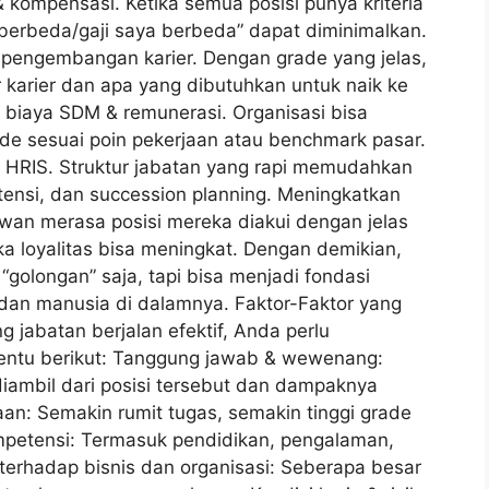
& kompensasi. Ketika semua posisi punya kriteria
berbeda/gaji saya berbeda” dapat diminimalkan.
 pengembangan karier. Dengan grade yang jelas,
r karier dan apa yang dibutuhkan untuk naik ke
biaya SDM & remunerasi. Organisasi bisa
ade sesuai poin pekerjaan atau benchmark pasar.
HRIS. Struktur jabatan yang rapi memudahkan
tensi, dan succession planning. Meningkatkan
awan merasa posisi mereka diakui dengan jelas
loyalitas bisa meningkat. Dengan demikian,
“golongan” saja, tapi bisa menjadi fondasi
dan manusia di dalamnya. Faktor-Faktor yang
jabatan berjalan efektif, Anda perlu
ntu berikut: Tanggung jawab & wewenang:
iambil dari posisi tersebut dan dampaknya
aan: Semakin rumit tugas, semakin tinggi grade
mpetensi: Termasuk pendidikan, pengalaman,
terhadap bisnis dan organisasi: Seberapa besar