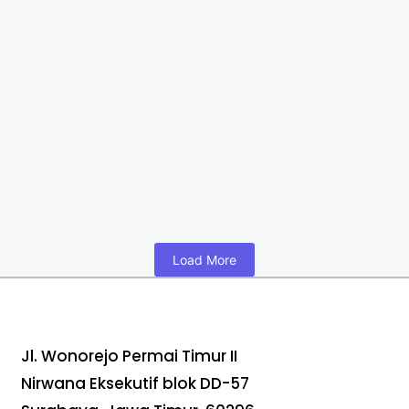
Apa Itu PKWT? Arti, Hak,
dan Perbedaannya
dengan PKWTT
April 26, 2026
/
No Comments
Read More
Load More
Jl. Wonorejo Permai Timur II
Nirwana Eksekutif blok DD-57