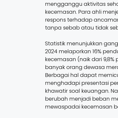
mengganggu aktivitas sehar
kecemasan. Para ahli men
respons terhadap ancaman n
tanpa sebab atau tidak seb
Statistik menunjukkan ga
2024 melaporkan 16% pen
kecemasan (naik dari 9,8% 
banyak orang dewasa meras
Berbagai hal dapat memic
menghadapi presentasi pent
khawatir soal keuangan. Na
berubah menjadi beban men
mewaspadai kecemasan ber