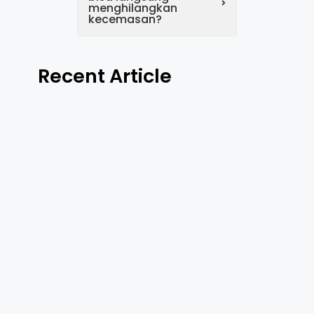
menghilangkan
kecemasan?
Recent Article
Cara Efektif
Meningkatkan
Kompetensi Karyawan di
Perusahaan
April 26, 2026
/
No Comments