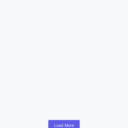
Apa Itu PKWT? Arti, Hak,
dan Perbedaannya
dengan PKWTT
April 26, 2026
/
No Comments
Read More
Load More