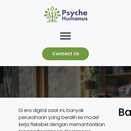
Contact Us
Ba
Di era digital saat ini, banyak
perusahaan yang beralih ke model
kerja fleksibel dengan memanfaatkan