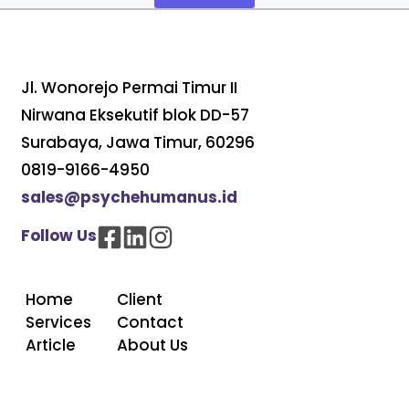
Jl. Wonorejo Permai Timur II
Nirwana Eksekutif blok DD-57
Surabaya, Jawa Timur, 60296
0819-9166-4950
sales@psychehumanus.id
Follow Us
Home
Client
Services
Contact
Article
About Us