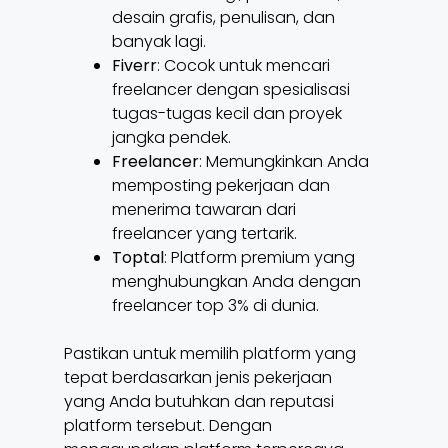
desain grafis, penulisan, dan
banyak lagi.
Fiverr
: Cocok untuk mencari
freelancer dengan spesialisasi
tugas-tugas kecil dan proyek
jangka pendek.
Freelancer
: Memungkinkan Anda
memposting pekerjaan dan
menerima tawaran dari
freelancer yang tertarik.
Toptal
: Platform premium yang
menghubungkan Anda dengan
freelancer top 3% di dunia.
Pastikan untuk memilih platform yang
tepat berdasarkan jenis pekerjaan
yang Anda butuhkan dan reputasi
platform tersebut. Dengan