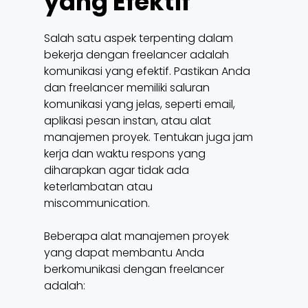
yang Efektif
Salah satu aspek terpenting dalam
bekerja dengan freelancer adalah
komunikasi yang efektif. Pastikan Anda
dan freelancer memiliki saluran
komunikasi yang jelas, seperti email,
aplikasi pesan instan, atau alat
manajemen proyek. Tentukan juga jam
kerja dan waktu respons yang
diharapkan agar tidak ada
keterlambatan atau
miscommunication.
Beberapa alat manajemen proyek
yang dapat membantu Anda
berkomunikasi dengan freelancer
adalah: