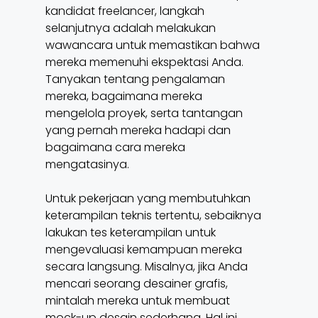
kandidat freelancer, langkah
selanjutnya adalah melakukan
wawancara untuk memastikan bahwa
mereka memenuhi ekspektasi Anda.
Tanyakan tentang pengalaman
mereka, bagaimana mereka
mengelola proyek, serta tantangan
yang pernah mereka hadapi dan
bagaimana cara mereka
mengatasinya.
Untuk pekerjaan yang membutuhkan
keterampilan teknis tertentu, sebaiknya
lakukan tes keterampilan untuk
mengevaluasi kemampuan mereka
secara langsung. Misalnya, jika Anda
mencari seorang desainer grafis,
mintalah mereka untuk membuat
mock-up desain sederhana. Hal ini