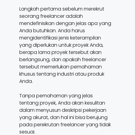
Langkah pertama sebelum merekrut
seorang freelancer adalah
mendefinisikan dengan jelas apa yang
Anda butuhkan. Anda harus
mengidentifikasi jenis keterampilan
yang diperlukan untuk proyek Anda,
berapa lama proyek tersebut akan
berlangsung, dan apakah freelancer
tersebut memerlukan pemahaman
khusus tentang industri atau produk
Anda.
Tanpa pemahaman yang jelas
tentang proyek, Anda akan kesulitan
dalam menyusun deskripsi pekerjaan
yang akurat, dan hal ini bisa berujung
pada perekrutan freelancer yang tidak
sesuai.