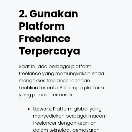
2. Gunakan
Platform
Freelance
Terpercaya
Saat ini, ada berbagai platform
freelance yang memungkinkan Anda
mengakses freelancer dengan
keahlian tertentu. Beberapa platform
yang populer termasuk:
Upwork
: Platform global yang
menyediakan berbagai macam
freelancer dengan keahlian
dalam teknologi, pemasaran,