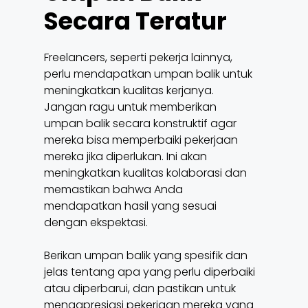
Secara Teratur
Freelancers, seperti pekerja lainnya,
perlu mendapatkan umpan balik untuk
meningkatkan kualitas kerjanya.
Jangan ragu untuk memberikan
umpan balik secara konstruktif agar
mereka bisa memperbaiki pekerjaan
mereka jika diperlukan. Ini akan
meningkatkan kualitas kolaborasi dan
memastikan bahwa Anda
mendapatkan hasil yang sesuai
dengan ekspektasi.
Berikan umpan balik yang spesifik dan
jelas tentang apa yang perlu diperbaiki
atau diperbarui, dan pastikan untuk
mengapresiasi pekerjaan mereka yang