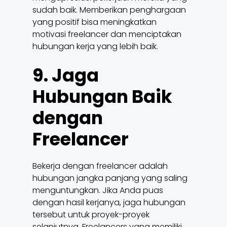
sudah baik. Memberikan penghargaan
yang positif bisa meningkatkan
motivasi freelancer dan menciptakan
hubungan kerja yang lebih baik.
9. Jaga
Hubungan Baik
dengan
Freelancer
Bekerja dengan freelancer adalah
hubungan jangka panjang yang saling
menguntungkan. Jika Anda puas
dengan hasil kerjanya, jaga hubungan
tersebut untuk proyek-proyek
selanjutnya. Freelancers yang memiliki