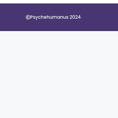
Psychehumanus 2024