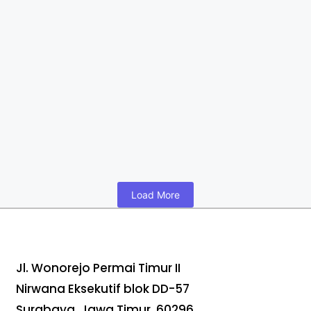
Apa Itu PKWT? Arti, Hak,
dan Perbedaannya
dengan PKWTT
April 26, 2026
/
No Comments
Read More
Load More
Jl. Wonorejo Permai Timur II
Nirwana Eksekutif blok DD-57
Surabaya, Jawa Timur, 60296