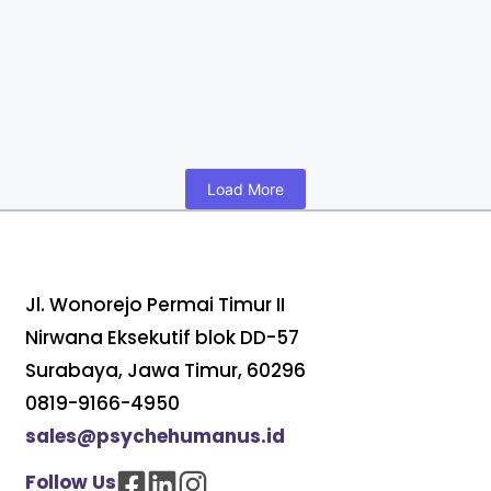
dan Perbedaannya
dengan PKWTT
April 26, 2026
/
No Comments
Read More
Load More
Jl. Wonorejo Permai Timur II
Nirwana Eksekutif blok DD-57
Surabaya, Jawa Timur, 60296
0819-9166-4950
sales@psychehumanus.id
Follow Us