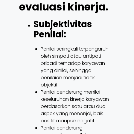
evaluasi kinerja.
Subjektivitas
Penilai:
Penilai seringkali terpengaruh
oleh simpati atau antipati
pribadi terhadap karyawan
yang dinilai, sehingga
penilaian menjadi tidak
objektif.
Penilai cenderung menilai
keseluruhan kinerja karyawan
berdasarkan satu atau dua
aspek yang menonjol, baik
positif maupun negatif.
Penilai cenderung