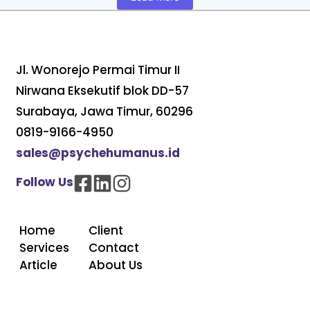
Jl. Wonorejo Permai Timur II
Nirwana Eksekutif blok DD-57
Surabaya, Jawa Timur, 60296
0819-9166-4950
sales@psychehumanus.id
Follow Us
Home
Client
Services
Contact
Article
About Us