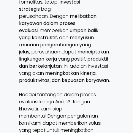
formalitas, tetapi
investasi
strategis
bagi
perusahaan. Dengan
melibatkan
karyawan dalam proses
evaluasi
, memberikan
umpan balik
yang konstruktif
, dan
menyusun
rencana pengembangan yang
jelas
, perusahaan dapat
menciptakan
lingkungan kerja yang positif, produktif,
dan berkelanjutan
. Ini adalah investasi
yang akan
meningkatkan kinerja,
produktivitas, dan kepuasan karyawan
.
Hadapi tantangan dalam proses
evaluasi kinerja Anda? Jangan
khawatir, kami siap
membantu! Dengan pengalaman
kami,kami dapat memberikan solusi
yang tepat untuk meningkatkan