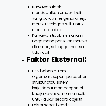
Karyawan tidak
mendapatkan umpan balik
yang cukup mengenai kinerja
mereka,sehingga sulit untuk
memperbaiki diri.
Karyawan tidak memahami
bagaimana penilaian mereka
dilakukan, sehingga merasa
tidak adil.
Faktor Eksternal:
Perubahan dalam
organisasi, seperti perubahan
struktur atau sistem
kerja,dapat mempengaruhi
kinerja karyawan namun sulit
untuk diukur secara objektif.
Faktor seperti kondisi