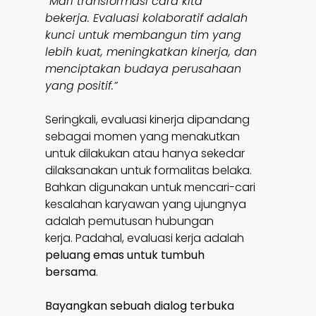
“Mari transformasi cara kita
bekerja. Evaluasi kolaboratif adalah
kunci untuk membangun tim yang
lebih kuat, meningkatkan kinerja, dan
menciptakan budaya perusahaan
yang positif.”
Seringkali, evaluasi kinerja dipandang
sebagai momen yang menakutkan
untuk dilakukan atau hanya sekedar
dilaksanakan untuk formalitas belaka.
Bahkan digunakan untuk mencari-cari
kesalahan karyawan yang ujungnya
adalah pemutusan hubungan
kerja. Padahal, evaluasi kerja adalah
peluang emas untuk tumbuh
bersama
.
Bayangkan sebuah dialog terbuka