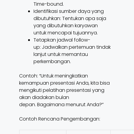
Time-bound.
Identifikasi sumber daya yang
dibutuhkan: Tentukan apa saja
yang dibutuhkan karyawan
untuk mencapai tujuannya.
Tetapkan jadwal follow-
up: Jadwalkan pertemuan tindak
lanjut untuk memantau
perkembangan.
Contoh: “Untuk meningkatkan
kemampuan presentasi Anda, kita bisa
mengikuti pelatihan presentasi yang
akan diadakan bulan
depan. Bagaimana menurut Anda?”
Contoh Rencana Pengembangan: