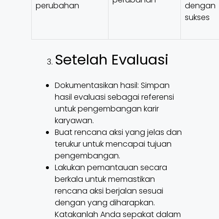
perubahan
dengan
sukses
Setelah Evaluasi
Dokumentasikan hasil: Simpan
hasil evaluasi sebagai referensi
untuk pengembangan karir
karyawan.
Buat rencana aksi yang jelas dan
terukur untuk mencapai tujuan
pengembangan.
Lakukan pemantauan secara
berkala untuk memastikan
rencana aksi berjalan sesuai
dengan yang diharapkan.
Katakanlah Anda sepakat dalam