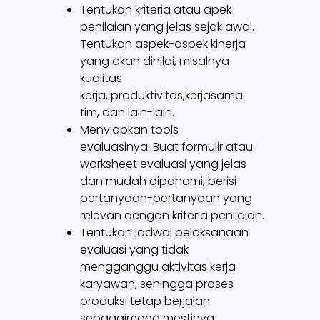
Tentukan kriteria atau apek
penilaian yang jelas sejak awal.
Tentukan aspek-aspek kinerja
yang akan dinilai, misalnya
kualitas
kerja, produktivitas,kerjasama
tim, dan lain-lain.
Menyiapkan tools
evaluasinya. Buat formulir atau
worksheet evaluasi yang jelas
dan mudah dipahami, berisi
pertanyaan-pertanyaan yang
relevan dengan kriteria penilaian.
Tentukan jadwal pelaksanaan
evaluasi yang tidak
mengganggu aktivitas kerja
karyawan, sehingga proses
produksi tetap berjalan
sebagaimana mestinya.