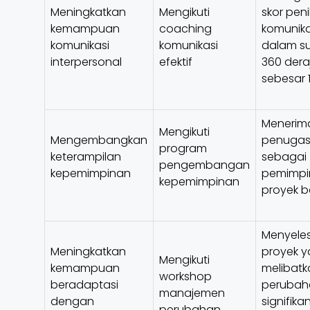
Meningkatkan
Mengikuti
skor peni
kemampuan
coaching
komunika
komunikasi
komunikasi
dalam su
interpersonal
efektif
360 dera
sebesar 
Menerim
Mengikuti
Mengembangkan
penuga
program
keterampilan
sebagai
pengembangan
kepemimpinan
pemimpi
kepemimpinan
proyek b
Menyele
Meningkatkan
proyek 
Mengikuti
kemampuan
melibatk
workshop
beradaptasi
perubah
manajemen
dengan
signifika
perubahan