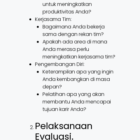
untuk meningkatkan
produktivitas Anda?
Kerjasama Tim:
Bagaimana Anda bekerja
sama dengan rekan tim?
Apakah ada area di mana
Anda merasa perlu
meningkatkan kerjasama tim?
Pengembangan Diri:
Keterampilan apa yang ingin
Anda kembangkan di masa
depan?
Pelatihan apa yang akan
membantu Anda mencapai
tujuan karir Anda?
Pelaksanaan
Evaluasi.