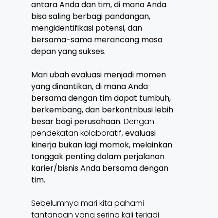
antara Anda dan tim, di mana Anda
bisa saling berbagi pandangan,
mengidentifikasi potensi, dan
bersama-sama merancang masa
depan yang sukses.
Mari ubah evaluasi menjadi momen
yang dinantikan, di mana Anda
bersama dengan tim dapat tumbuh,
berkembang, dan berkontribusi lebih
besar bagi perusahaan.
Dengan
pendekatan kolaboratif,
evaluasi
kinerja bukan lagi momok, melainkan
tonggak penting dalam perjalanan
karier/bisnis Anda bersama dengan
tim.
Sebelumnya mari kita pahami
tantangan yang sering kali terjadi