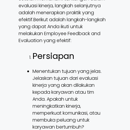
evaluasi kinerja, langkah selanjutnya
adalah menerapkan praktik yang
efektif.Berikut adalah langkah-langkah
yang dapat Anda ikuti untuk
melakukan Employee Feedback and
Evaluation yang efektif:
Persiapan
Menentukan tujuan yang jelas.
Jelaskan tujuan dari evaluasi
kinerja yang akan dilakukan
kepada karyawan atau tim
Anda. Apakah untuk
meningkatkan kinerja,
memperkuat komunikasi, atau
membuka peluang untuk
karyawan bertumbuh?