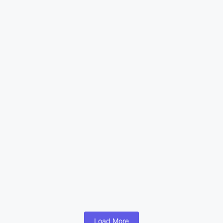
Apa Itu PKWT? Arti, Hak,
dan Perbedaannya
dengan PKWTT
April 26, 2026
/
No Comments
Read More
Load More