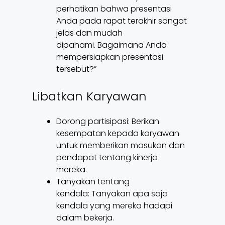
perhatikan bahwa presentasi
Anda pada rapat terakhir sangat
jelas dan mudah
dipahami. Bagaimana Anda
mempersiapkan presentasi
tersebut?”
Libatkan Karyawan
Dorong partisipasi: Berikan
kesempatan kepada karyawan
untuk memberikan masukan dan
pendapat tentang kinerja
mereka.
Tanyakan tentang
kendala: Tanyakan apa saja
kendala yang mereka hadapi
dalam bekerja.